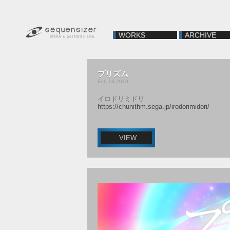
WORKS
ARCHIVE
プリズム
Feb 18,2018
イロドリミドリ
https://chunithm.sega.jp/irodorimidori/
VIEW